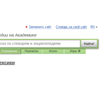
Запомнить сайт
Словарь на свой сайт
RU
едии на Академике
Найти!
Толкования
Переводы
Книги
Игры ⚽
ексики