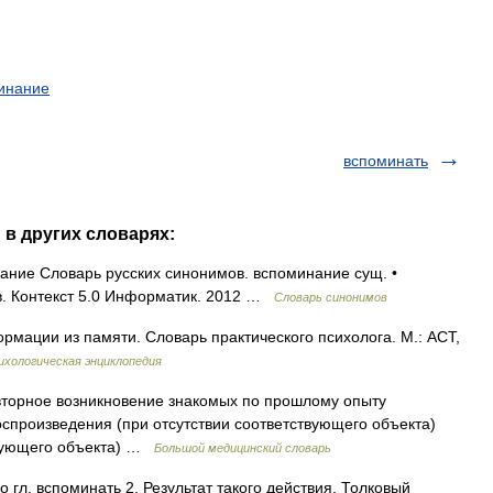
инание
вспоминать
 в других словарях:
ние Словарь русских синонимов. вспоминание сущ. •
в. Контекст 5.0 Информатик. 2012 …
Словарь синонимов
мации из памяти. Словарь практического психолога. М.: АСТ,
ихологическая энциклопедия
вторное возникновение знакомых по прошлому опыту
оспроизведения (при отсутствии соответствующего объекта)
твующего объекта) …
Большой медицинский словарь
о гл. вспоминать 2. Результат такого действия. Толковый