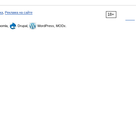
ка
,
Реклама на сайте
18+
omla,
Drupal,
WordPress, MODx.