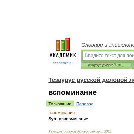
Словари и энциклоп
academic.ru
Тезаурус русской деловой лексики
Тезаурус русской деловой л
вспоминание
Толкование
Перевод
вспоминание
Syn:
припоминание
Тезаурус
русской
деловой
лексики
.
2011
.