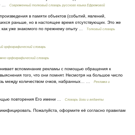
000 …
Современный толковый словарь русского языка Ефремовой
роизведения в памяти объектов (событий, явлений,
шихся раньше, но в настоящее время отсутствующих. Это же
та как уже знакомого по прежнему опыту …
Толковый словарь
ий орфографический словарь
мно-орфографический словарь
енивает вспоминание рекламы с помощью обращения к
выяснения того, что они помнят. Несмотря на большое число
язь между количеством очков, набранных… …
Реклама и
мощью повторения Его имени …
Словарь йоги и веданты
викифицировать. Пожалуйста, оформите её согласно правилам