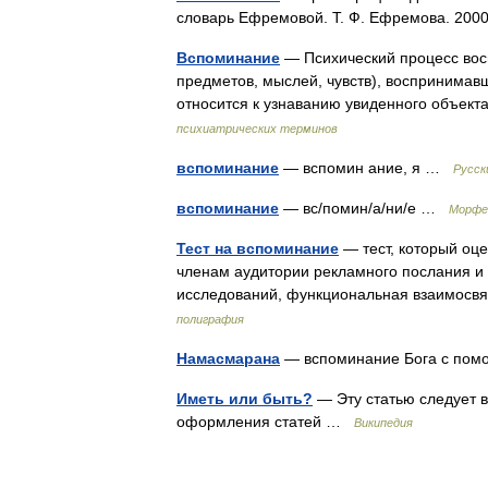
словарь Ефремовой. Т. Ф. Ефремова. 2
Вспоминание
— Психический процесс восп
предметов, мыслей, чувств), воспринимав
относится к узнаванию увиденного объек
психиатрических терминов
вспоминание
— вспомин ание, я …
Русск
вспоминание
— вс/помин/а/ни/е …
Морфе
Тест на вспоминание
— тест, который оц
членам аудитории рекламного послания и 
исследований, функциональная взаимосв
полиграфия
Намасмарана
— вспоминание Бога с по
Иметь или быть?
— Эту статью следует 
оформления статей …
Википедия