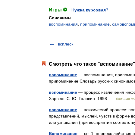
Игры ⚽
Нужна курсовая?
Синонимы
:
воспоминания
,
припоминание
,
самовспом
всплеск
Смотреть что такое "вспоминание"
вспоминание
— воспоминания, припомина
припоминание Словарь русских синонимо
вспоминание
— процесс извлечения инфор
Харвест. С. Ю. Головин. 1998 …
Большая пс
вспоминание
— психический процесс: по
представлений, мыслей, чувств в форме в
или узнавания (при восприятии соответс
Вспоминание
— ср. 1. процесс действия п